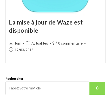
La mise à jour de Waze est
disponible
Auteur/autrice
Post
Commentaires
tom
Actualités
0 commentaire
de
category:
de
Publication
12/03/2016
la
la
publiée :
publication :
publication :
Rechercher