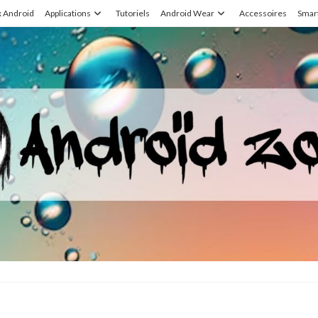
x Android
Applications
Tutoriels
Android Wear
Accessoires
Smar