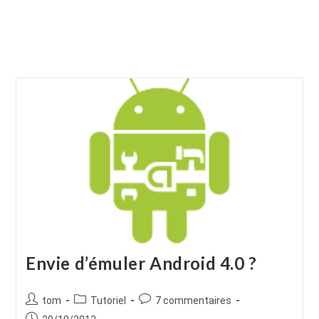
Envie d’émuler Android 4.0 ?
Auteur/autrice
Post
Commentaires
tom
Tutoriel
7 commentaires
de
category:
de
Publication