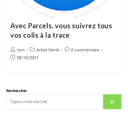
Avec Parcels, vous suivrez tous
vos colis à la trace
Auteur/autrice
Post
Commentaires
tom
Achat Vente
0 commentaire
de
category:
de
Publication
08/10/2021
la
la
publiée :
publication :
publication :
Rechercher