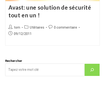
Avast: une solution de sécurité
tout en un !
Auteur/autrice
Post
Commentaires
tom
Utilitaires
0 commentaire
de
category:
de
Publication
09/12/2011
la
la
publiée :
publication :
publication :
Rechercher