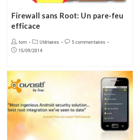
Firewall sans Root: Un pare-feu
efficace
Auteur/autrice
Post
Commentaires
tom
Utilitaires
5 commentaires
de
category:
de
Publication
15/09/2014
la
la
publiée :
publication :
publication :