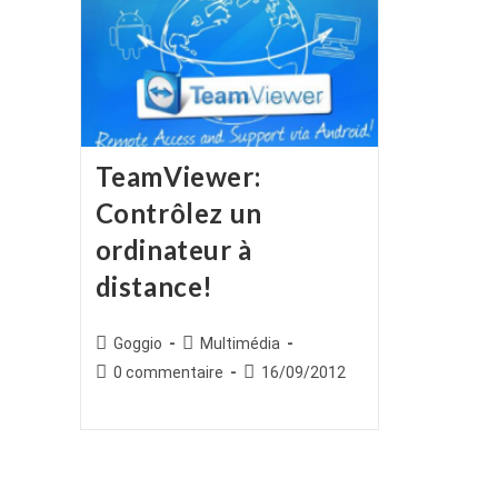
TeamViewer:
Contrôlez un
ordinateur à
distance!
Auteur/autrice
Post
Goggio
Multimédia
de
category:
Commentaires
Publication
0 commentaire
16/09/2012
la
de
publiée :
publication :
la
publication :