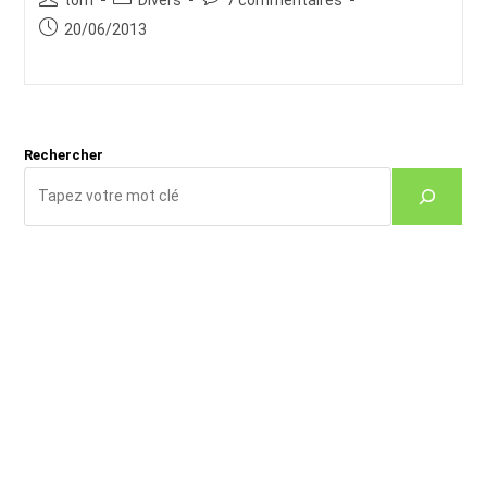
de
category:
de
Publication
20/06/2013
la
la
publiée :
publication :
publication :
Rechercher