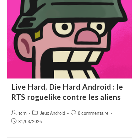
Live Hard, Die Hard Android : le
RTS roguelike contre les aliens
Auteur/autrice
Post
Commentaires
tom
Jeux Android
0 commentaire
de
category:
de
Publication
31/03/2026
la
la
publiée :
publication :
publication :