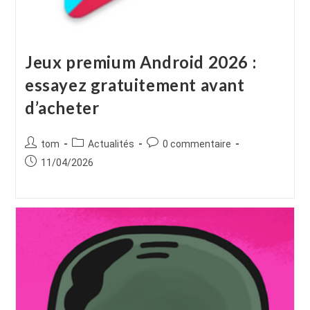
Jeux premium Android 2026 :
essayez gratuitement avant
d’acheter
Auteur/autrice
Post
Commentaires
tom
Actualités
0 commentaire
de
category:
de
Publication
11/04/2026
la
la
publiée :
publication :
publication :