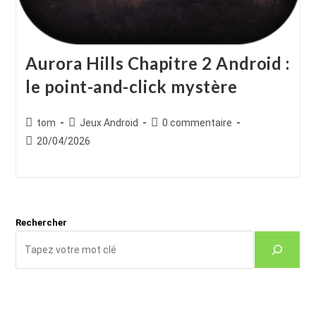
Aurora Hills Chapitre 2 Android :
le point-and-click mystère
Auteur/autrice
Post
Commentaires
tom
Jeux Android
0 commentaire
de
category:
de
Publication
20/04/2026
la
la
publiée :
publication :
publication :
Rechercher