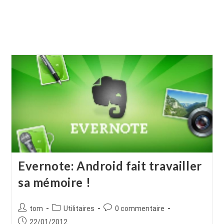
Evernote: Android fait travailler
sa mémoire !
Auteur/autrice
Post
Commentaires
tom
Utilitaires
0 commentaire
de
category:
de
Publication
22/01/2012