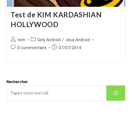
Test de KIM KARDASHIAN
HOLLYWOOD
Auteur/autrice
Post
tom
Girly Android
/
Jeux Android
de
category:
Commentaires
Publication
0 commentaire
07/07/2014
la
de
publiée :
publication :
la
publication :
Rechercher