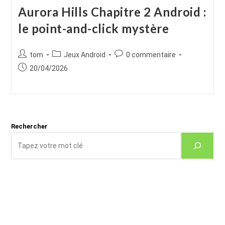
Aurora Hills Chapitre 2 Android :
le point-and-click mystère
Auteur/autrice
Post
Commentaires
tom
Jeux Android
0 commentaire
de
category:
de
Publication
20/04/2026
la
la
publiée :
publication :
publication :
Rechercher