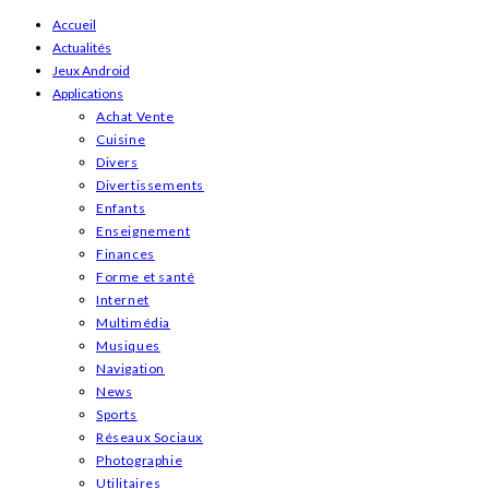
Skip
Accueil
Actualités
to
Jeux Android
content
Applications
Achat Vente
Cuisine
Divers
Divertissements
Enfants
Enseignement
Finances
Forme et santé
Internet
Multimédia
Musiques
Navigation
News
Sports
Réseaux Sociaux
Photographie
Utilitaires