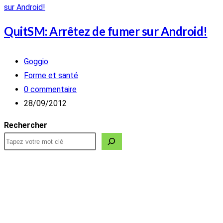
QuitSM: Arrêtez de fumer sur Android!
Auteur/autrice
Goggio
de
Post
Forme et santé
la
category:
Commentaires
0 commentaire
publication :
de
Publication
28/09/2012
la
publiée :
Rechercher
publication :