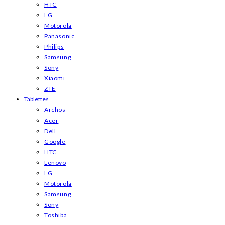
HTC
LG
Motorola
Panasonic
Philips
Samsung
Sony
Xiaomi
ZTE
Tablettes
Archos
Acer
Dell
Google
HTC
Lenovo
LG
Motorola
Samsung
Sony
Toshiba