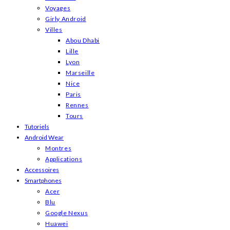
Voyages
Girly Android
Villes
Abou Dhabi
Lille
Lyon
Marseille
Nice
Paris
Rennes
Tours
Tutoriels
Android Wear
Montres
Applications
Accessoires
Smartphones
Acer
Blu
Google Nexus
Huawei