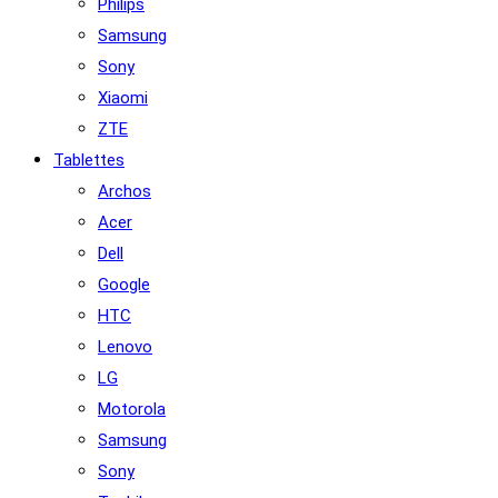
Philips
Samsung
Sony
Xiaomi
ZTE
Tablettes
Archos
Acer
Dell
Google
HTC
Lenovo
LG
Motorola
Samsung
Sony