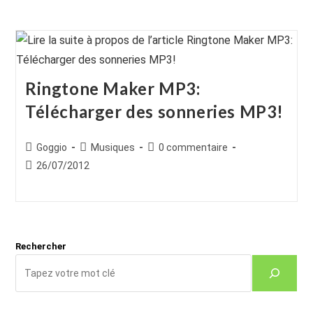
Ringtone Maker MP3:
Télécharger des sonneries MP3!
Auteur/autrice
Post
Commentaires
Goggio
Musiques
0 commentaire
de
category:
de
Publication
26/07/2012
la
la
publiée :
publication :
publication :
Rechercher