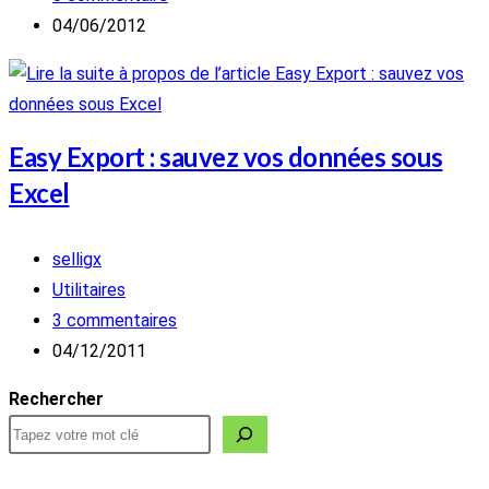
publication :
de
Publication
04/06/2012
la
publiée :
publication :
Easy Export : sauvez vos données sous
Excel
Auteur/autrice
selligx
de
Post
Utilitaires
la
category:
Commentaires
3 commentaires
publication :
de
Publication
04/12/2011
la
publiée :
Rechercher
publication :