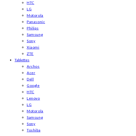
HTC
LG
Motorola
Panasonic
Philips
Samsung
Sony
Xiaomi
ZTE
Tablettes
Archos
Acer
Dell
Google
HTC
Lenovo
LG
Motorola
Samsung
Sony
Toshiba