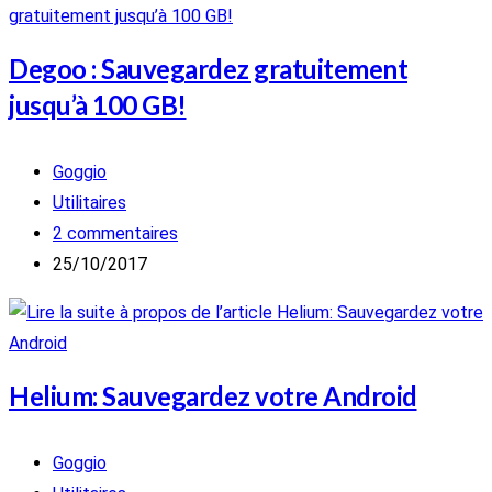
Degoo : Sauvegardez gratuitement
jusqu’à 100 GB!
Auteur/autrice
Goggio
de
Post
Utilitaires
la
category:
Commentaires
2 commentaires
publication :
de
Publication
25/10/2017
la
publiée :
publication :
Helium: Sauvegardez votre Android
Auteur/autrice
Goggio