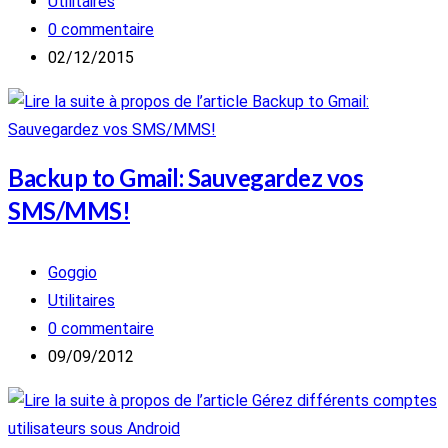
de
Post
Utilitaires
la
category:
Commentaires
0 commentaire
publication :
de
Publication
02/12/2015
la
publiée :
publication :
Backup to Gmail: Sauvegardez vos
SMS/MMS!
Auteur/autrice
Goggio
de
Post
Utilitaires
la
category:
Commentaires
0 commentaire
publication :
de
Publication
09/09/2012
la
publiée :
publication :