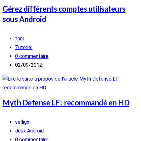
Gérez différents comptes utilisateurs
sous Android
Auteur/autrice
tom
de
Post
Tutoriel
la
category:
Commentaires
0 commentaire
publication :
de
Publication
02/09/2012
la
publiée :
publication :
Myth Defense LF : recommandé en HD
Auteur/autrice
selligx
de
Post
Jeux Android
la
category:
Commentaires
0 commentaire