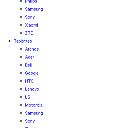
Philips
Samsung
Sony
Xiaomi
ZTE
Tablettes
Archos
Acer
Dell
Google
HTC
Lenovo
LG
Motorola
Samsung
Sony