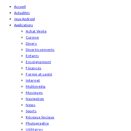
Skip
Accueil
Actualités
to
Jeux Android
content
Applications
Achat Vente
Cuisine
Divers
Divertissements
Enfants
Enseignement
Finances
Forme et santé
Internet
Multimédia
Musiques
Navigation
News
Sports
Réseaux Sociaux
Photographie
Utilitaires