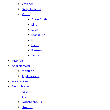
Voyages
Girly Android
Villes
Abou Dhabi
Lille
Lyon
Marseille
Nice
Paris
Rennes
Tours
Tutoriels
Android Wear
Montres
Applications
Accessoires
Smartphones
Acer
Blu
Google Nexus
Huawei