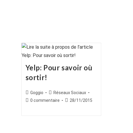
Yelp: Pour savoir où
sortir!
Auteur/autrice
Post
Goggio
Réseaux Sociaux
de
category:
Commentaires
Publication
0 commentaire
28/11/2015
la
de
publiée :
publication :
la
publication :