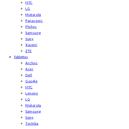
HTC
LG
Motorola
Panasonic
Philips
Samsung
Sony
Xiaomi
ZTE
Tablettes
Archos
Acer
Dell
Google
HTC
Lenovo
LG
Motorola
Samsung
Sony
Toshiba