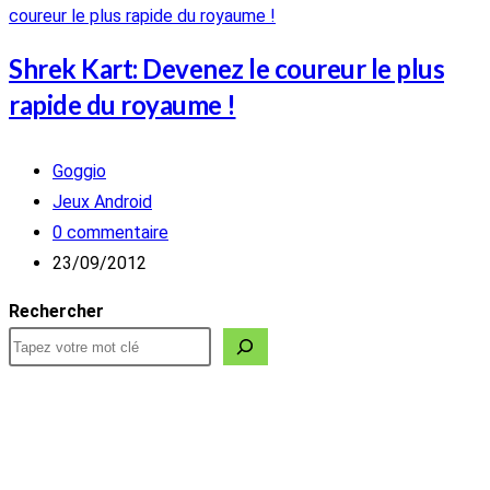
Shrek Kart: Devenez le coureur le plus
rapide du royaume !
Auteur/autrice
Goggio
de
Post
Jeux Android
la
category:
Commentaires
0 commentaire
publication :
de
Publication
23/09/2012
la
publiée :
Rechercher
publication :