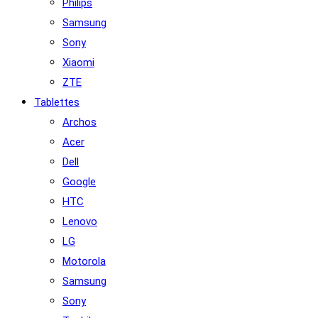
Philips
Samsung
Sony
Xiaomi
ZTE
Tablettes
Archos
Acer
Dell
Google
HTC
Lenovo
LG
Motorola
Samsung
Sony