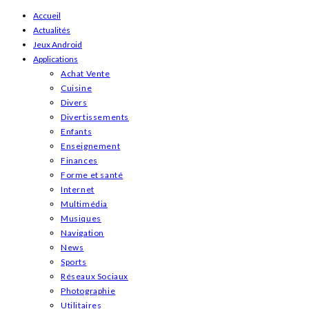
Skip
Accueil
Actualités
to
Jeux Android
content
Applications
Achat Vente
Cuisine
Divers
Divertissements
Enfants
Enseignement
Finances
Forme et santé
Internet
Multimédia
Musiques
Navigation
News
Sports
Réseaux Sociaux
Photographie
Utilitaires