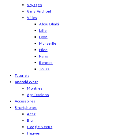
Voyages
Girly Android
Villes
Abou Dhabi
Lille
Lyon
Marseille
Nice
Paris
Rennes
Tours
Tutoriels
Android Wear
Montres
Applications
Accessoires
Smartphones
Acer
Blu
Google Nexus
Huawei