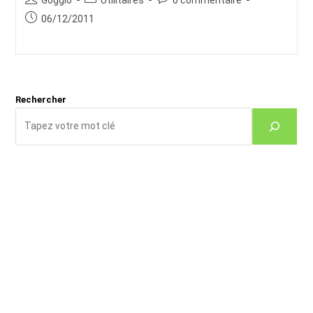
de
category:
de
Publication
06/12/2011
la
la
publiée :
publication :
publication :
Rechercher