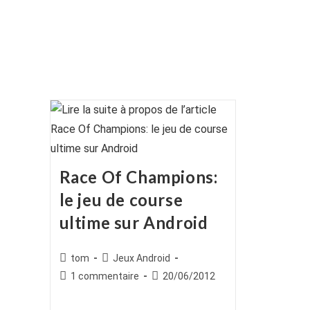
Race Of Champions:
le jeu de course
ultime sur Android
Auteur/autrice
Post
tom
Jeux Android
de
category:
Commentaires
Publication
1 commentaire
20/06/2012
la
de
publiée :
publication :
la