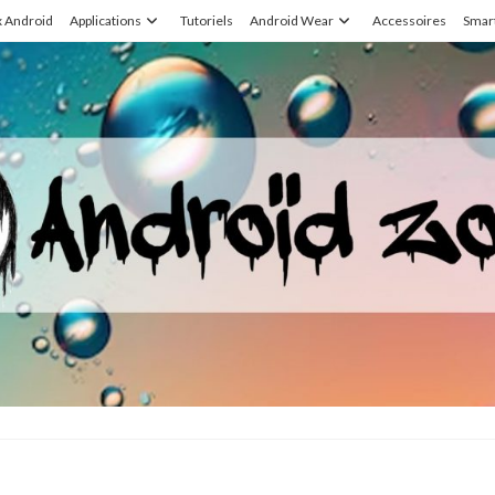
x Android
Applications
Tutoriels
Android Wear
Accessoires
Smar