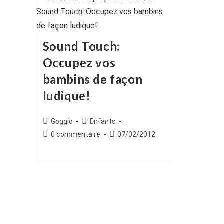
Sound Touch:
Occupez vos
bambins de façon
ludique!
Auteur/autrice
Post
Goggio
Enfants
de
category:
Commentaires
Publication
0 commentaire
07/02/2012
la
de
publiée :
publication :
la
publication :