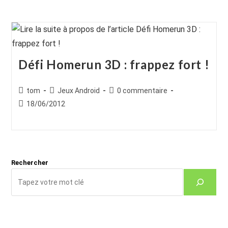
Défi Homerun 3D : frappez fort !
Auteur/autrice
Post
Commentaires
tom
Jeux Android
0 commentaire
de
category:
de
Publication
18/06/2012
la
la
publiée :
publication :
publication :
Rechercher