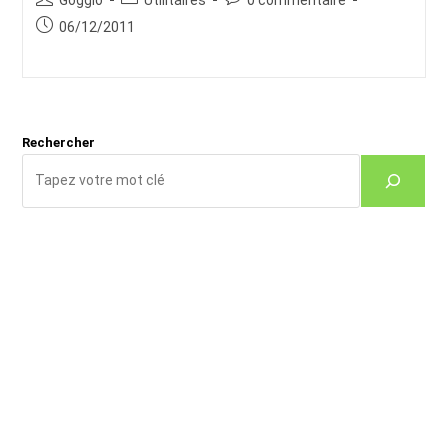
de
category:
de
Publication
06/12/2011
la
la
publiée :
publication :
publication :
Rechercher