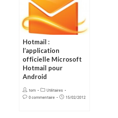
Hotmail :
l’application
officielle Microsoft
Hotmail pour
Android
Auteur/autrice
Post
tom
Utilitaires
de
category:
Commentaires
Publication
0 commentaire
15/02/2012
la
de
publiée :
publication :
la
publication :