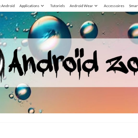
x Android
Applications
Tutoriels
Android Wear
Accessoires
Smar