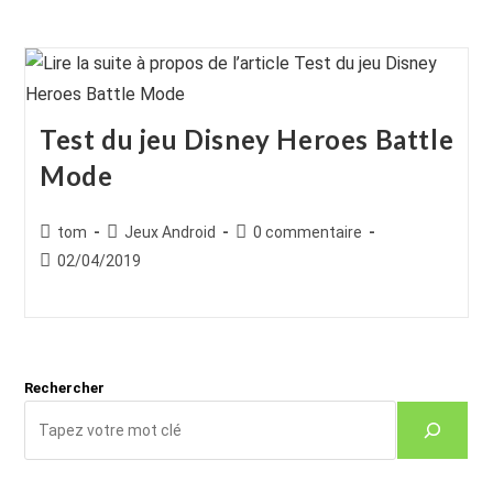
Test du jeu Disney Heroes Battle
Mode
Auteur/autrice
Post
Commentaires
tom
Jeux Android
0 commentaire
de
category:
de
Publication
02/04/2019
la
la
publiée :
publication :
publication :
Rechercher