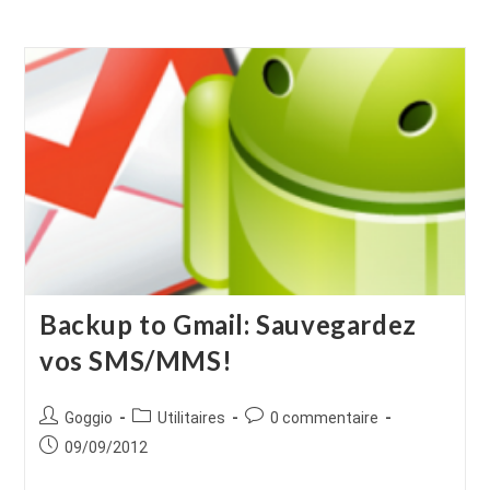
Backup to Gmail: Sauvegardez
vos SMS/MMS!
Auteur/autrice
Post
Commentaires
Goggio
Utilitaires
0 commentaire
de
category:
de
Publication
09/09/2012
la
la
publiée :
publication :
publication :