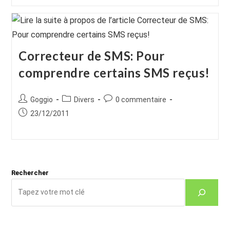
Correcteur de SMS: Pour
comprendre certains SMS reçus!
Auteur/autrice
Post
Commentaires
Goggio
Divers
0 commentaire
de
category:
de
Publication
23/12/2011
la
la
publiée :
publication :
publication :
Rechercher