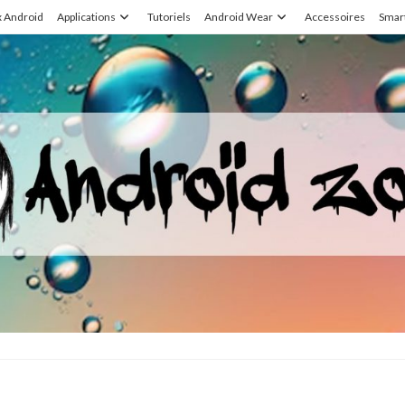
x Android
Applications
Tutoriels
Android Wear
Accessoires
Smar