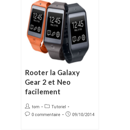
Rooter la Galaxy
Gear 2 et Neo
facilement
Auteur/autrice
Post
tom
Tutoriel
de
category:
Commentaires
Publication
0 commentaire
09/10/2014
la
de
publiée :
publication :
la