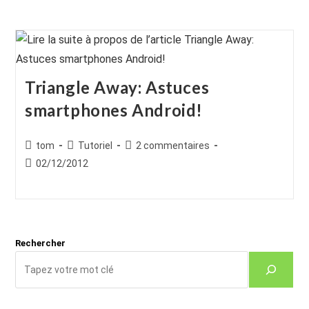
Triangle Away: Astuces
smartphones Android!
Auteur/autrice
Post
Commentaires
tom
Tutoriel
2 commentaires
de
category:
de
Publication
02/12/2012
la
la
publiée :
publication :
publication :
Rechercher