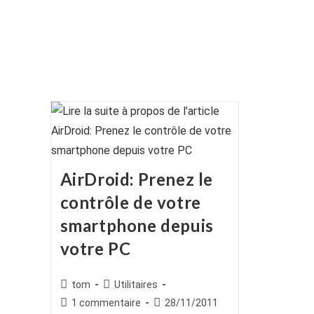
AirDroid: Prenez le
contrôle de votre
smartphone depuis
votre PC
Auteur/autrice
Post
tom
Utilitaires
de
category:
Commentaires
Publication
1 commentaire
28/11/2011
la