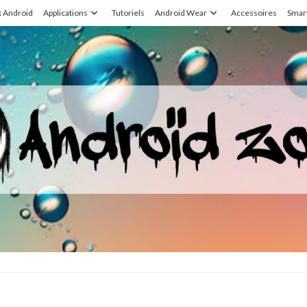
x Android
Applications
Tutoriels
Android Wear
Accessoires
Smar