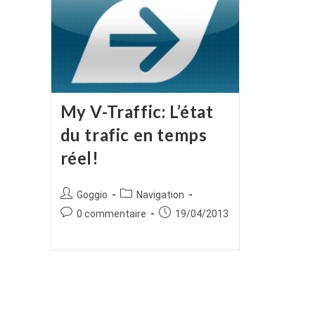
My V-Traffic: L’état
du trafic en temps
réel!
Auteur/autrice
Post
Goggio
Navigation
de
category:
Commentaires
Publication
0 commentaire
19/04/2013
la
de
publiée :
publication :
la
publication :