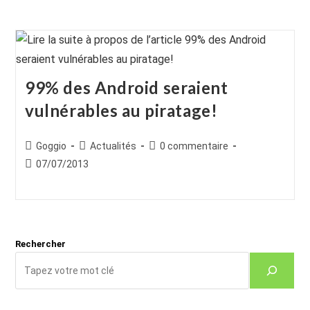
99% des Android seraient
vulnérables au piratage!
Auteur/autrice
Post
Commentaires
Goggio
Actualités
0 commentaire
de
category:
de
Publication
07/07/2013
la
la
publiée :
publication :
publication :
Rechercher