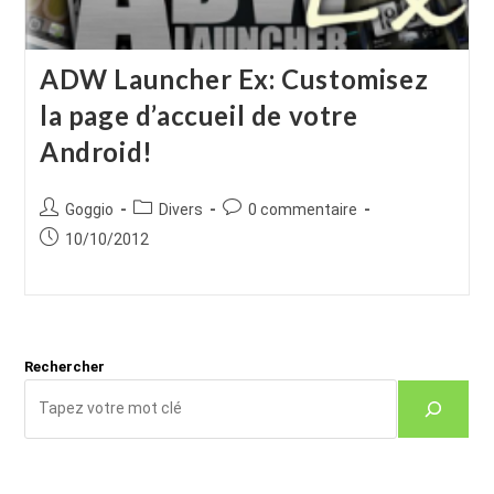
ADW Launcher Ex: Customisez
la page d’accueil de votre
Android!
Auteur/autrice
Post
Commentaires
Goggio
Divers
0 commentaire
de
category:
de
Publication
10/10/2012
la
la
publiée :
publication :
publication :
Rechercher