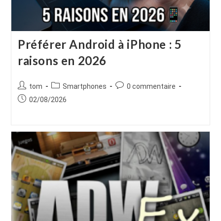
Préférer Android à iPhone : 5
raisons en 2026
Auteur/autrice
Post
Commentaires
tom
Smartphones
0 commentaire
de
category:
de
Publication
02/08/2026
la
la
publiée :
publication :
publication :