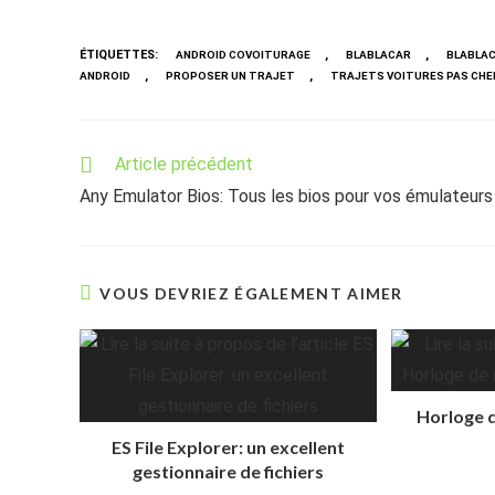
ÉTIQUETTES
:
,
,
ANDROID COVOITURAGE
BLABLACAR
BLABLA
,
,
ANDROID
PROPOSER UN TRAJET
TRAJETS VOITURES PAS CHE
Read
Article précédent
more
Any Emulator Bios: Tous les bios pour vos émulateurs
articles
VOUS DEVRIEZ ÉGALEMENT AIMER
Horloge d
ES File Explorer: un excellent
gestionnaire de fichiers