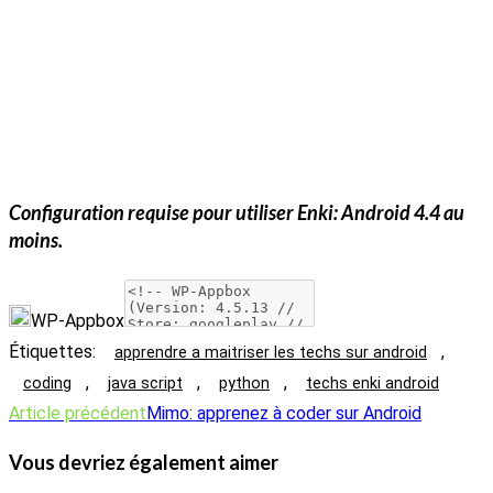
Configuration requise pour utiliser
Enki
: Android 4.4 au
moins.
WP-Appbox
Étiquettes
:
,
apprendre a maitriser les techs sur android
,
,
,
coding
java script
python
techs enki android
Read
Article précédent
Mimo: apprenez à coder sur Android
more
Vous devriez également aimer
articles