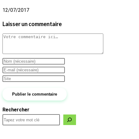
12/07/2017
Laisser un commentaire
Comment
Enter
your
Enter
name
your
Saisir
or
email
l’URL
username
address
de
to
to
votre
Rechercher
comment
comment
site
(facultatif)