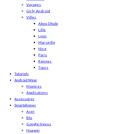
Voyages
Girly Android
Villes
Abou Dhabi
Lille
Lyon
Marseille
Nice
Paris
Rennes
Tours
Tutoriels
Android Wear
Montres
Applications
Accessoires
Smartphones
Acer
Blu
Google Nexus
Huawei