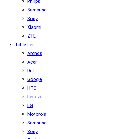
Philips
Samsung
Sony
Xiaomi
ZTE
Tablettes
Archos
Acer
Dell
Google
HTC
Lenovo
LG
Motorola
Samsung
Sony