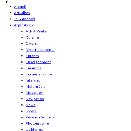
Skip
Accueil
Actualités
to
Jeux Android
content
Applications
Achat Vente
Cuisine
Divers
Divertissements
Enfants
Enseignement
Finances
Forme et santé
Internet
Multimédia
Musiques
Navigation
News
Sports
Réseaux Sociaux
Photographie
Utilitaires