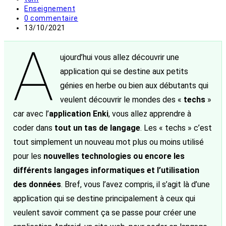
de
Post
Enseignement
la
category:
Commentaires
0 commentaire
publication :
de
Publication
13/10/2021
la
publiée :
A
publication :
ujourd’hui vous allez découvrir une
application qui se destine aux petits
génies en herbe ou bien aux débutants qui
veulent découvrir le mondes des «
techs
»
car avec l’
application Enki
, vous allez apprendre à
coder dans
tout un tas de langage
. Les « techs » c’est
tout simplement un nouveau mot plus ou moins utilisé
pour les
nouvelles technologies ou encore les
différents langages informatiques et l’utilisation
des données
. Bref, vous l’avez compris, il s’agit là d’une
application qui se destine principalement à ceux qui
veulent savoir comment ça se passe pour créer une