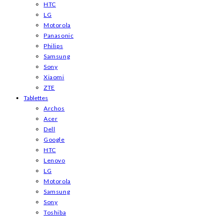
HTC
LG
Motorola
Panasonic
Philips
Samsung
Sony
Xiaomi
ZTE
Tablettes
Archos
Acer
Dell
Google
HTC
Lenovo
LG
Motorola
Samsung
Sony
Toshiba