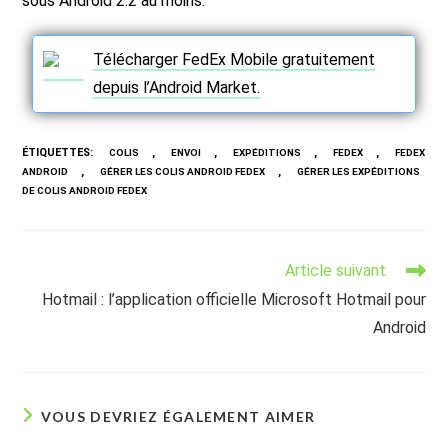
sous Android 2.2 au moins.
Télécharger FedEx Mobile gratuitement
depuis l’Android Market.
ÉTIQUETTES
:
,
,
,
,
COLIS
ENVOI
EXPÉDITIONS
FEDEX
FEDEX
,
,
ANDROID
GÉRER LES COLIS ANDROID FEDEX
GÉRER LES EXPÉDITIONS
DE COLIS ANDROID FEDEX
Read
Article suivant
more
Hotmail : l’application officielle Microsoft Hotmail pour
articles
Android
VOUS DEVRIEZ ÉGALEMENT AIMER