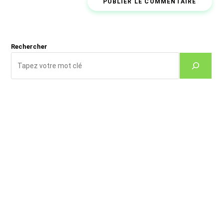
comment
votre
site
(facultatif)
Rechercher