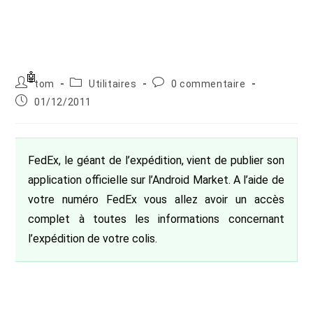
Auteur/autrice
Post
Commentaires
tom
Utilitaires
0 commentaire
de
category:
de
Publication
01/12/2011
la
la
publiée :
publication :
publication :
FedEx, le géant de l’expédition, vient de publier son
application officielle sur l’Android Market. A l’aide de
votre numéro FedEx vous allez avoir un accès
complet à toutes les informations concernant
l’expédition de votre colis.