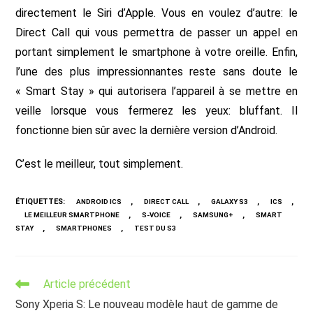
directement le Siri d’Apple. Vous en voulez d’autre: le
Direct Call qui vous permettra de passer un appel en
portant simplement le smartphone à votre oreille. Enfin,
l’une des plus impressionnantes reste sans doute le
« Smart Stay » qui autorisera l’appareil à se mettre en
veille lorsque vous fermerez les yeux: bluffant. Il
fonctionne bien sûr avec la dernière version d’Android.
C’est le meilleur, tout simplement.
ÉTIQUETTES
:
,
,
,
,
ANDROID ICS
DIRECT CALL
GALAXY S3
ICS
,
,
,
LE MEILLEUR SMARTPHONE
S-VOICE
SAMSUNG+
SMART
,
,
STAY
SMARTPHONES
TEST DU S3
Read
Article précédent
more
Sony Xperia S: Le nouveau modèle haut de gamme de
articles