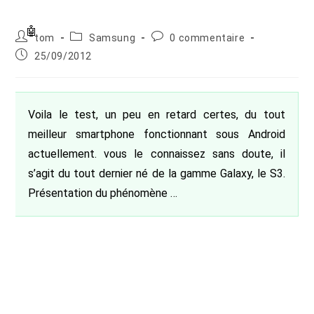
Auteur/autrice
Post
Commentaires
tom
Samsung
0 commentaire
de
category:
de
Publication
25/09/2012
la
la
publiée :
publication :
publication :
Voila le test, un peu en retard certes, du tout
meilleur smartphone fonctionnant sous Android
actuellement. vous le connaissez sans doute, il
s’agit du tout dernier né de la gamme Galaxy, le S3.
Présentation du phénomène …