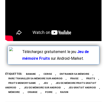
Téléchargez gratuitement le jeu
Jeu de
mémoire Fruits
sur Android-Market.
ÉTIQUETTES
:
,
,
,
BANANE
CERISE
ENTRAINER SA MÉMOIRE
,
,
,
FAIRE TRAVAILLER SA MÉMOIRE SUR ANDROID
FRAISE
FRUITS
,
,
FRUITS MEMORY GAME
JEU
JEU DE MÉMOIRE FRUITS GRATUIT
,
,
,
ANDROID
JEU DE MÉMOIRE SUR ANDROID
JEU GRATUIT ANDROID
,
,
,
MÉMOIRE
ORANGE
POIRE
RAISIN