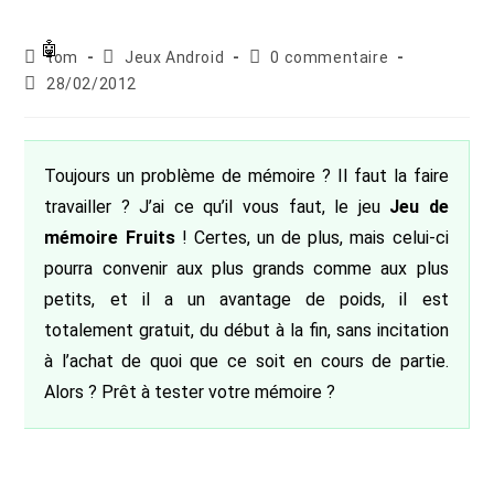
Auteur/autrice
Post
Commentaires
tom
Jeux Android
0 commentaire
de
category:
de
Publication
28/02/2012
la
la
publiée :
publication :
publication :
Toujours un problème de mémoire ? Il faut la faire
travailler ? J’ai ce qu’il vous faut, le jeu
Jeu de
mémoire Fruits
! Certes, un de plus, mais celui-ci
pourra convenir aux plus grands comme aux plus
petits, et il a un avantage de poids, il est
totalement gratuit, du début à la fin, sans incitation
à l’achat de quoi que ce soit en cours de partie.
Alors ? Prêt à tester votre mémoire ?