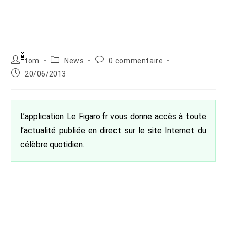
Auteur/autrice
Post
Commentaires
tom
News
0 commentaire
de
category:
de
Publication
20/06/2013
la
la
publiée :
publication :
publication :
L’application Le Figaro.fr vous donne accès à toute
l’actualité publiée en direct sur le site Internet du
célèbre quotidien.