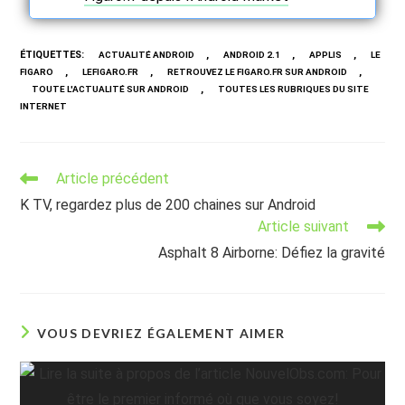
ÉTIQUETTES
:
,
,
,
ACTUALITÉ ANDROID
ANDROID 2.1
APPLIS
LE
,
,
,
FIGARO
LEFIGARO.FR
RETROUVEZ LE FIGARO.FR SUR ANDROID
,
TOUTE L'ACTUALITÉ SUR ANDROID
TOUTES LES RUBRIQUES DU SITE
INTERNET
Read
Article précédent
more
K TV, regardez plus de 200 chaines sur Android
articles
Article suivant
Asphalt 8 Airborne: Défiez la gravité
VOUS DEVRIEZ ÉGALEMENT AIMER