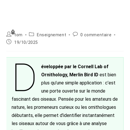
Auteur/autrice
Post
Commentaires
tom
Enseignement
0 commentaire
de
category:
de
Publication
19/10/2025
la
la
publiée :
publication :
publication :
D
éveloppée par le Cornell Lab of
Ornithology, Merlin Bird ID
est bien
plus qu’une simple application : c’est
une porte ouverte sur le monde
fascinant des oiseaux. Pensée pour les amateurs de
nature, les promeneurs curieux ou les ornithologues
débutants, elle permet d’identifier instantanément
les oiseaux autour de vous grâce à une analyse