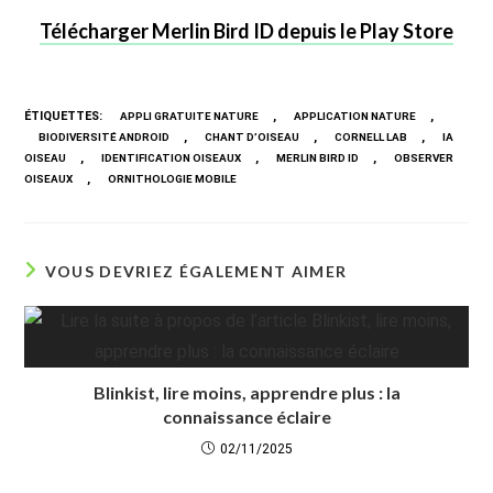
Télécharger Merlin Bird ID depuis le Play Store
ÉTIQUETTES
:
,
,
APPLI GRATUITE NATURE
APPLICATION NATURE
,
,
,
BIODIVERSITÉ ANDROID
CHANT D’OISEAU
CORNELL LAB
IA
,
,
,
OISEAU
IDENTIFICATION OISEAUX
MERLIN BIRD ID
OBSERVER
,
OISEAUX
ORNITHOLOGIE MOBILE
VOUS DEVRIEZ ÉGALEMENT AIMER
Blinkist, lire moins, apprendre plus : la
connaissance éclaire
02/11/2025