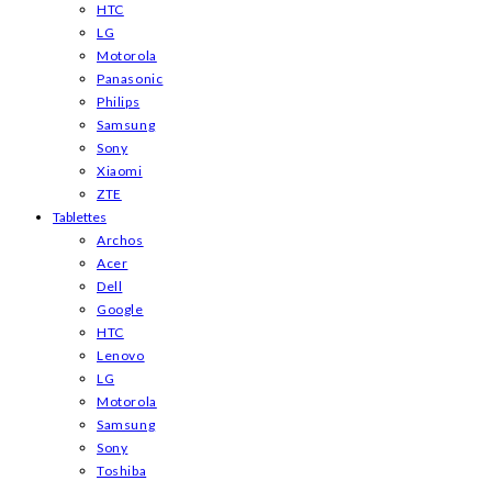
HTC
LG
Motorola
Panasonic
Philips
Samsung
Sony
Xiaomi
ZTE
Tablettes
Archos
Acer
Dell
Google
HTC
Lenovo
LG
Motorola
Samsung
Sony
Toshiba