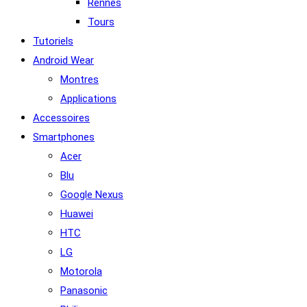
Rennes
Tours
Tutoriels
Android Wear
Montres
Applications
Accessoires
Smartphones
Acer
Blu
Google Nexus
Huawei
HTC
LG
Motorola
Panasonic