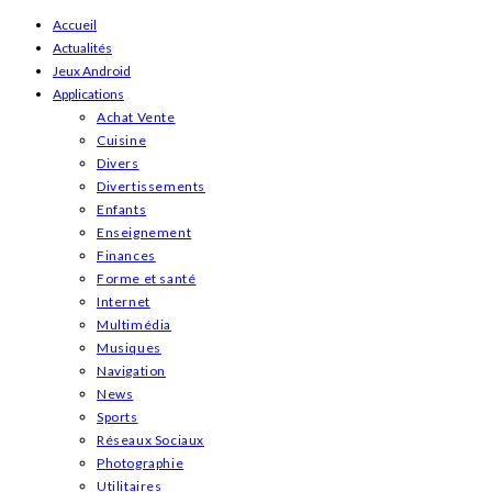
Skip
Accueil
Actualités
to
Jeux Android
content
Applications
Achat Vente
Cuisine
Divers
Divertissements
Enfants
Enseignement
Finances
Forme et santé
Internet
Multimédia
Musiques
Navigation
News
Sports
Réseaux Sociaux
Photographie
Utilitaires