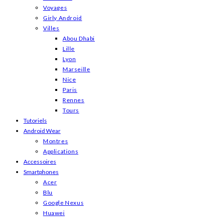
Voyages
Girly Android
Villes
Abou Dhabi
Lille
Lyon
Marseille
Nice
Paris
Rennes
Tours
Tutoriels
Android Wear
Montres
Applications
Accessoires
Smartphones
Acer
Blu
Google Nexus
Huawei