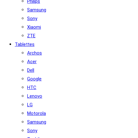
Philips
Samsung
Sony
Xiaomi
ZTE
Tablettes
Archos
Acer
Dell
Google
HTC
Lenovo
LG
Motorola
Samsung
Sony