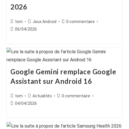
2026
Auteur/autrice
Post
Commentaires
tom
Jeux Android
0 commentaire
de
category:
de
Publication
06/04/2026
la
la
publiée :
publication :
publication :
Google Gemini remplace Google
Assistant sur Android 16
Auteur/autrice
Post
Commentaires
tom
Actualités
0 commentaire
de
category:
de
Publication
04/04/2026
la
la
publiée :
publication :
publication :