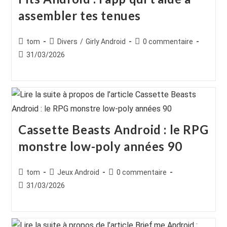
assembler tes tenues
Auteur/autrice
Post
Commentaires
tom
Divers
/
Girly Android
0 commentaire
de
category:
de
Publication
31/03/2026
la
la
publiée :
publication :
publication :
Cassette Beasts Android : le RPG
monstre low-poly années 90
Auteur/autrice
Post
Commentaires
tom
Jeux Android
0 commentaire
de
category:
de
Publication
31/03/2026
la
la
publiée :
publication :
publication :