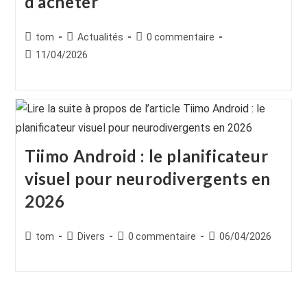
d’acheter
Auteur/autrice
Post
Commentaires
tom
Actualités
0 commentaire
de
category:
de
Publication
11/04/2026
la
la
publiée :
publication :
publication :
Tiimo Android : le planificateur
visuel pour neurodivergents en
2026
Auteur/autrice
Post
Commentaires
Publication
tom
Divers
0 commentaire
06/04/2026
de
category:
de
publiée :
la
la
publication :
publication :