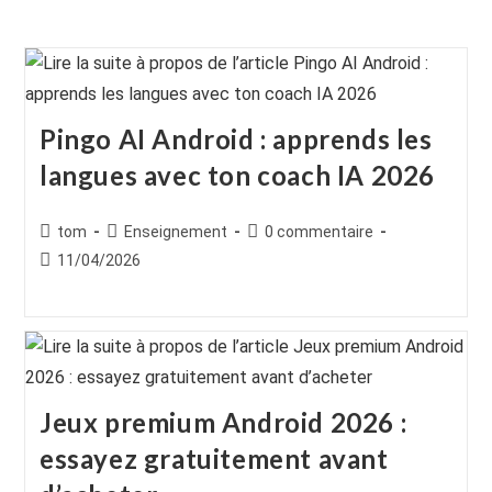
Pingo AI Android : apprends les
langues avec ton coach IA 2026
Auteur/autrice
Post
Commentaires
tom
Enseignement
0 commentaire
de
category:
de
Publication
11/04/2026
la
la
publiée :
publication :
publication :
Jeux premium Android 2026 :
essayez gratuitement avant