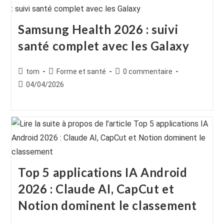
Samsung Health 2026 : suivi
santé complet avec les Galaxy
Auteur/autrice
Post
Commentaires
tom
Forme et santé
0 commentaire
de
category:
de
Publication
04/04/2026
la
la
publiée :
publication :
publication :
Top 5 applications IA Android
2026 : Claude AI, CapCut et
Notion dominent le classement