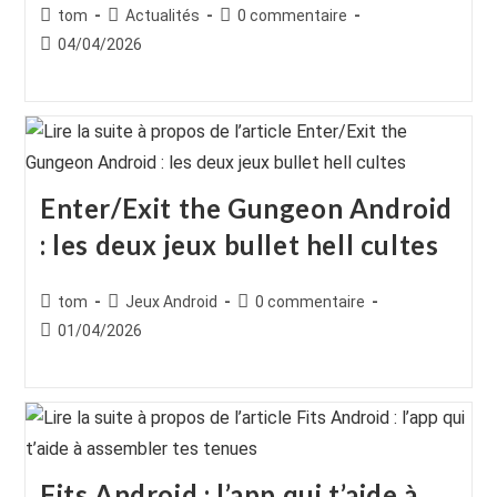
Auteur/autrice
Post
Commentaires
tom
Actualités
0 commentaire
de
category:
de
Publication
04/04/2026
la
la
publiée :
publication :
publication :
Enter/Exit the Gungeon Android
: les deux jeux bullet hell cultes
Auteur/autrice
Post
Commentaires
tom
Jeux Android
0 commentaire
de
category:
de
Publication
01/04/2026
la
la
publiée :
publication :
publication :
Fits Android : l’app qui t’aide à