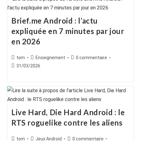
Brief.me Android : l’actu
expliquée en 7 minutes par jour
en 2026
Auteur/autrice
Post
Commentaires
tom
Enseignement
0 commentaire
de
category:
de
Publication
31/03/2026
la
la
publiée :
publication :
publication :
Live Hard, Die Hard Android : le
RTS roguelike contre les aliens
Auteur/autrice
Post
Commentaires
tom
Jeux Android
0 commentaire