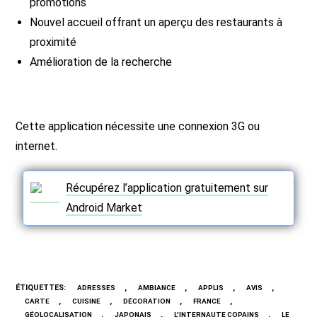
promotions
Nouvel accueil offrant un aperçu des restaurants à
proximité
Amélioration de la recherche
Cette application nécessite une connexion 3G ou
internet.
Récupérez l’application gratuitement sur
Android Market
ÉTIQUETTES
:
,
,
,
,
ADRESSES
AMBIANCE
APPLIS
AVIS
,
,
,
,
CARTE
CUISINE
DÉCORATION
FRANCE
,
,
,
GÉOLOCALISATION
JAPONAIS
L'INTERNAUTE COPAINS
LE