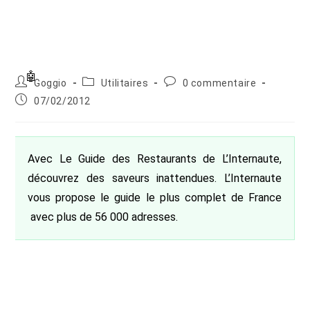
Auteur/autrice
Post
Commentaires
Goggio
Utilitaires
0 commentaire
de
category:
de
Publication
07/02/2012
la
la
publiée :
publication :
publication :
Avec Le Guide des Restaurants de L’Internaute,
découvrez des saveurs inattendues. L’Internaute
vous propose le guide le plus complet de France
avec plus de 56 000 adresses.