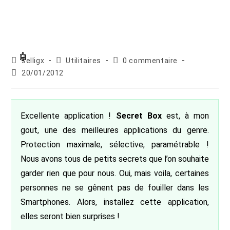
Auteur/autrice
Post
Commentaires
selligx
Utilitaires
0 commentaire
de
category:
de
Publication
20/01/2012
la
la
publiée :
publication :
publication :
Excellente application !
Secret Box
est, à mon
gout, une des meilleures applications du genre.
Protection maximale, sélective, paramétrable !
Nous avons tous de petits secrets que l’on souhaite
garder rien que pour nous. Oui, mais voila, certaines
personnes ne se gênent pas de fouiller dans les
Smartphones. Alors, installez cette application,
elles seront bien surprises !