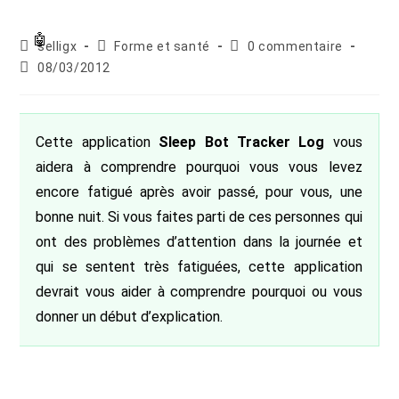
Auteur/autrice
Post
Commentaires
selligx
Forme et santé
0 commentaire
de
category:
de
Publication
08/03/2012
la
la
publiée :
publication :
publication :
Cette application
Sleep Bot Tracker Log
vous
aidera à comprendre pourquoi vous vous levez
encore fatigué après avoir passé, pour vous, une
bonne nuit. Si vous faites parti de ces personnes qui
ont des problèmes d’attention dans la journée et
qui se sentent très fatiguées, cette application
devrait vous aider à comprendre pourquoi ou vous
donner un début d’explication.