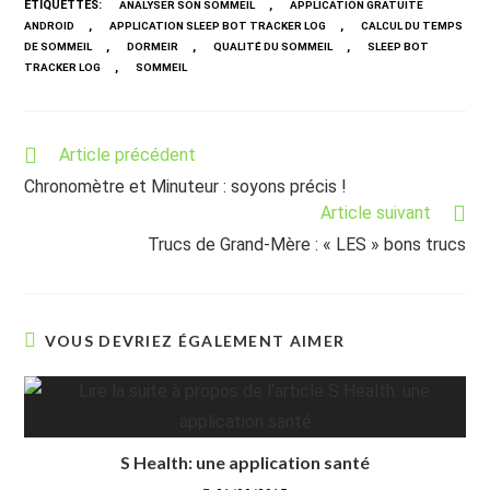
ÉTIQUETTES
:
,
ANALYSER SON SOMMEIL
APPLICATION GRATUITE
,
,
ANDROID
APPLICATION SLEEP BOT TRACKER LOG
CALCUL DU TEMPS
,
,
,
DE SOMMEIL
DORMEIR
QUALITÉ DU SOMMEIL
SLEEP BOT
,
TRACKER LOG
SOMMEIL
Read
Article précédent
more
Chronomètre et Minuteur : soyons précis !
articles
Article suivant
Trucs de Grand-Mère : « LES » bons trucs
VOUS DEVRIEZ ÉGALEMENT AIMER
S Health: une application santé