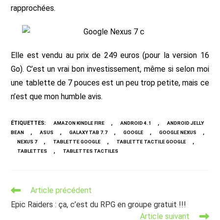
rapprochées.
Elle est vendu au prix de 249 euros (pour la version 16
Go). C’est un vrai bon investissement, même si selon moi
une tablette de 7 pouces est un peu trop petite, mais ce
n’est que mon humble avis.
ÉTIQUETTES
:
,
,
AMAZON KINDLE FIRE
ANDROID 4.1
ANDROID JELLY
,
,
,
,
,
BEAN
ASUS
GALAXY TAB 7.7
GOOGLE
GOOGLE NEXUS
,
,
,
NEXUS 7
TABLETTE GOOGLE
TABLETTE TACTILE GOOGLE
,
TABLETTES
TABLETTES TACTILES
Read
Article précédent
more
Epic Raiders : ça, c’est du RPG en groupe gratuit !!!
articles
Article suivant