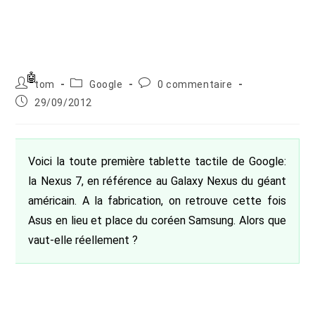
Auteur/autrice
Post
Commentaires
tom
Google
0 commentaire
de
category:
de
Publication
29/09/2012
la
la
publiée :
publication :
publication :
Voici la toute première tablette tactile de Google:
la Nexus 7, en référence au Galaxy Nexus du géant
américain. A la fabrication, on retrouve cette fois
Asus en lieu et place du coréen Samsung. Alors que
vaut-elle réellement ?