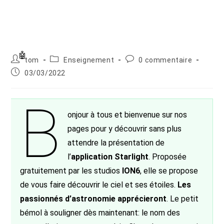
Auteur/autrice
Post
Commentaires
tom
Enseignement
0 commentaire
de
category:
de
Publication
03/03/2022
la
la
publiée :
publication :
publication :
B
onjour à tous et bienvenue sur nos
pages pour y découvrir sans plus
attendre la présentation de
l’
application Starlight
. Proposée
gratuitement par les studios
ION6
, elle se propose
de vous faire découvrir le ciel et ses étoiles.
Les
passionnés d’astronomie apprécieront
. Le petit
bémol à souligner dès maintenant: le nom des