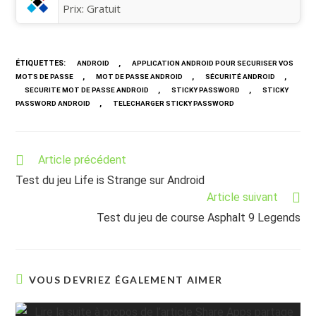
Prix:
Gratuit
ÉTIQUETTES
:
,
ANDROID
APPLICATION ANDROID POUR SECURISER VOS
,
,
,
MOTS DE PASSE
MOT DE PASSE ANDROID
SÉCURITÉ ANDROID
,
,
SECURITE MOT DE PASSE ANDROID
STICKY PASSWORD
STICKY
,
PASSWORD ANDROID
TELECHARGER STICKY PASSWORD
Read
Article précédent
more
Test du jeu Life is Strange sur Android
articles
Article suivant
Test du jeu de course Asphalt 9 Legends
VOUS DEVRIEZ ÉGALEMENT AIMER