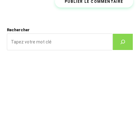
comment
votre
site
(facultatif)
Rechercher