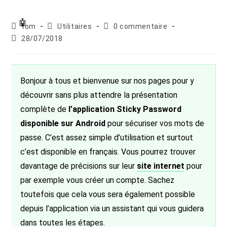
Auteur/autrice
Post
Commentaires
tom
Utilitaires
0 commentaire
de
category:
de
Publication
28/07/2018
la
la
publiée :
publication :
publication :
Bonjour à tous et bienvenue sur nos pages pour y
découvrir sans plus attendre la présentation
complète de
l’application Sticky Password
disponible sur Android
pour sécuriser vos mots de
passe. C’est assez simple d’utilisation et surtout
c’est disponible en français. Vous pourrez trouver
davantage de précisions sur leur
site internet
pour
par exemple vous créer un compte. Sachez
toutefois que cela vous sera également possible
depuis l’application via un assistant qui vous guidera
dans toutes les étapes.