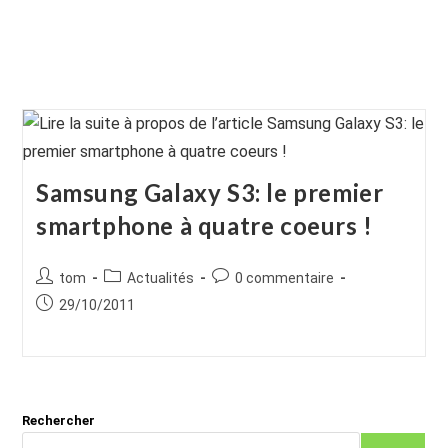
Samsung Galaxy S3: le premier
smartphone à quatre coeurs !
Auteur/autrice
Post
Commentaires
tom
Actualités
0 commentaire
de
category:
de
Publication
29/10/2011
la
la
publiée :
publication :
publication :
Rechercher