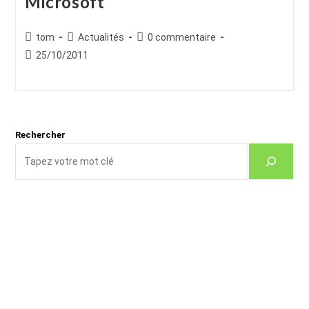
Microsoft
Auteur/autrice
Post
Commentaires
tom
Actualités
0 commentaire
de
category:
de
Publication
25/10/2011
la
la
publiée :
publication :
publication :
Rechercher