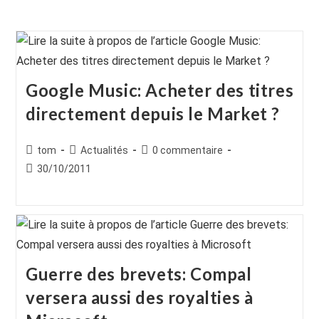
Google Music: Acheter des titres
directement depuis le Market ?
Auteur/autrice
Post
Commentaires
tom
Actualités
0 commentaire
de
category:
de
Publication
30/10/2011
la
la
publiée :
publication :
publication :
Guerre des brevets: Compal
versera aussi des royalties à