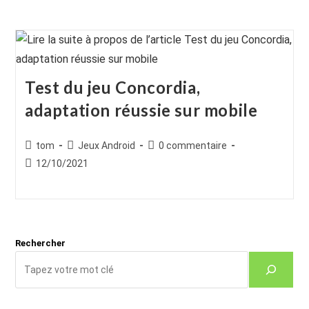
Test du jeu Concordia,
adaptation réussie sur mobile
Auteur/autrice
Post
Commentaires
tom
Jeux Android
0 commentaire
de
category:
de
Publication
12/10/2021
la
la
publiée :
publication :
publication :
Rechercher