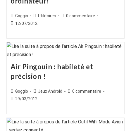
ordinateur!
Auteur/autrice
Post
Commentaires
Goggio
Utilitaires
0 commentaire
de
category:
de
Publication
12/07/2012
la
la
publiée :
publication :
publication :
Air Pingouin : habileté et
précision !
Auteur/autrice
Post
Commentaires
Goggio
Jeux Android
0 commentaire
de
category:
de
Publication
29/03/2012
la
la
publiée :
publication :
publication :