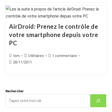
AirDroid: Prenez le contrôle de
votre smartphone depuis votre
PC
Auteur/autrice
Post
Commentaires
tom
Utilitaires
1 commentaire
de
category:
de
Publication
28/11/2011
la
la
publiée :
publication :
publication :
Rechercher