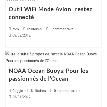
Outil WiFi Mode Avion : restez
connecté
Auteur/autrice
Post
Commentaires
tom
Utilitaires
1 commentaire
de
category:
de
Publication
08/02/2012
la
la
publiée :
publication :
publication :
NOAA Ocean Buoys: Pour les
passionnés de l’Ocean
Auteur/autrice
Post
Commentaires
Goggio
Utilitaires
0 commentaire
de
category:
de
Publication
26/01/2012
la
la
publiée :
publication :
publication :