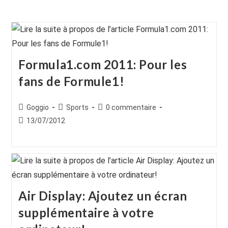
Formula1.com 2011: Pour les
fans de Formule1!
Auteur/autrice
Post
Commentaires
Goggio
Sports
0 commentaire
de
category:
de
Publication
13/07/2012
la
la
publiée :
publication :
publication :
Air Display: Ajoutez un écran
supplémentaire à votre